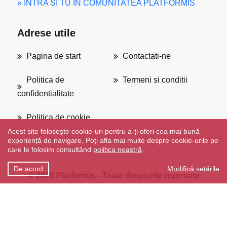
» INTRA SI TU IN COMUNITATEA PLATFORMIS
Adrese utile
Pagina de start
Contactati-ne
Politica de
Termeni si conditii
confidentialitate
Politica de cookie
Acest site folosește cookie-uri pentru a-ți oferi cea mai bună
experiență de navigare. Poți afla mai multe despre cookie-urile pe
care le folosim consultând
politica noastră
.
De acord
Modifică setările
© 2026
Platformis
-
Toate drepturile rezervate