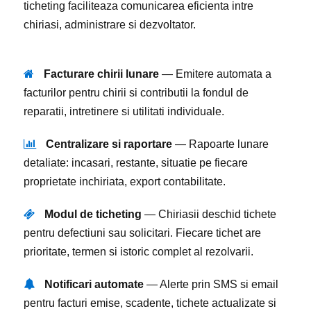
ticheting faciliteaza comunicarea eficienta intre
3
chiriasi, administrare si dezvoltator.
0
8
6
Facturare chirii lunare
— Emitere automata a
0
3
facturilor pentru chirii si contributii la fondul de
9
1
reparatii, intretinere si utilitati individuale.
9
8
8
Centralizare si raportare
— Rapoarte lunare
6
7
detaliate: incasari, restante, situatie pe fiecare
3
7
proprietate inchiriata, export contabilitate.
1
6
9
5
Modul de ticheting
— Chiriasii deschid tichete
6
pentru defectiuni sau solicitari. Fiecare tichet are
4
0
4
prioritate, termen si istoric complet al rezolvarii.
4
3
1
3
7
9
Notificari automate
— Alerte prin SMS si email
2
0
7
pentru facturi emise, scadente, tichete actualizate si