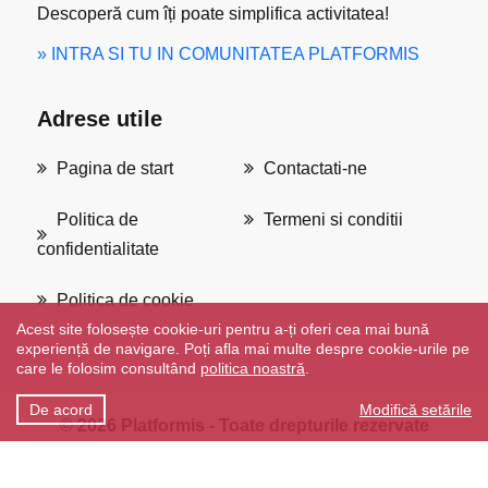
Descoperă cum îți poate simplifica activitatea!
» INTRA SI TU IN COMUNITATEA PLATFORMIS
Adrese utile
Pagina de start
Contactati-ne
Politica de
Termeni si conditii
confidentialitate
Politica de cookie
Acest site folosește cookie-uri pentru a-ți oferi cea mai bună
experiență de navigare. Poți afla mai multe despre cookie-urile pe
care le folosim consultând
politica noastră
.
De acord
Modifică setările
© 2026
Platformis
-
Toate drepturile rezervate