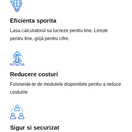
Administrarea
Eficienta sporita
inteligentă
Lasa calculatorul sa lucreze pentru tine. Liniște
pentru tine, grijă pentru cifre.
a condominiilor
» Soluții moderne, de ultima generatie,
costuri optimizate.
Reducere costuri
» Plati alternative cu decontare directa, fara
Foloseste-te de modulele disponibile pentru a reduce
cont colector
costurile
Solicita o prezentare
Sigur si securizat